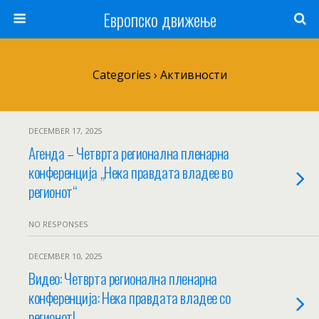
Европско движење
Categories ›
Активности
DECEMBER 17, 2025
Aгенда – Четврта регионална пленарна
конференција „Нека правдата владее во
регионот“
NO RESPONSES
DECEMBER 10, 2025
Видео: Четврта регионална пленарна
конференција: Нека правдата владее со
регионот!